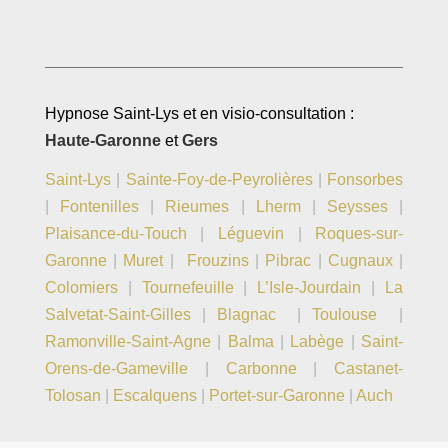
Hypnose Saint-Lys et en visio-consultation :
Haute-Garonne
et
Gers
Saint-Lys
|
Sainte-Foy-de-Peyrolières
|
Fonsorbes
|
Fontenilles
|
Rieumes
|
Lherm
|
Seysses
|
Plaisance-du-Touch
|
Léguevin
|
Roques-sur-
Garonne
|
Muret
|
Frouzins
|
Pibrac
|
Cugnaux
|
Colomiers
|
Tournefeuille
|
L’Isle-Jourdain
|
La
Salvetat-Saint-Gilles
|
Blagnac
|
Toulouse
|
Ramonville-Saint-Agne
|
Balma
|
Labège
|
Saint-
Orens-de-Gameville
|
Carbonne
|
Castanet-
Tolosan
|
Escalquens
|
Portet-sur-Garonne
|
Auch