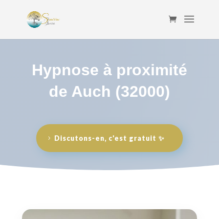
Hypnose à proximité
de Auch (32000)
Discutons-en, c'est gratuit ✨