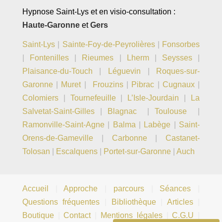
Hypnose Saint-Lys et en visio-consultation :
Haute-Garonne
et
Gers
Saint-Lys
|
Sainte-Foy-de-Peyrolières
|
Fonsorbes
|
Fontenilles
|
Rieumes
|
Lherm
|
Seysses
|
Plaisance-du-Touch
|
Léguevin
|
Roques-sur-
Garonne
|
Muret
|
Frouzins
|
Pibrac
|
Cugnaux
|
Colomiers
|
Tournefeuille
|
L’Isle-Jourdain
|
La
Salvetat-Saint-Gilles
|
Blagnac
|
Toulouse
|
Ramonville-Saint-Agne
|
Balma
|
Labège
|
Saint-
Orens-de-Gameville
|
Carbonne
|
Castanet-
Tolosan
|
Escalquens
|
Portet-sur-Garonne
|
Auch
Accueil
|
Approche
|
parcours
|
Séances
|
Questions fréquentes
|
Bibliothèque
|
Articles
|
Boutique
|
Contact
|
Mentions légales
|
C.G.U
|