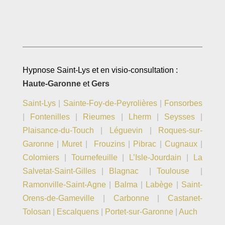
Hypnose Saint-Lys et en visio-consultation :
Haute-Garonne
et
Gers
Saint-Lys
|
Sainte-Foy-de-Peyrolières
|
Fonsorbes
|
Fontenilles
|
Rieumes
|
Lherm
|
Seysses
|
Plaisance-du-Touch
|
Léguevin
|
Roques-sur-
Garonne
|
Muret
|
Frouzins
|
Pibrac
|
Cugnaux
|
Colomiers
|
Tournefeuille
|
L’Isle-Jourdain
|
La
Salvetat-Saint-Gilles
|
Blagnac
|
Toulouse
|
Ramonville-Saint-Agne
|
Balma
|
Labège
|
Saint-
Orens-de-Gameville
|
Carbonne
|
Castanet-
Tolosan
|
Escalquens
|
Portet-sur-Garonne
|
Auch