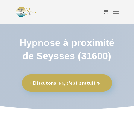
Hypnose à proximité
de Seysses (31600)
Discutons-en, c'est gratuit ✨