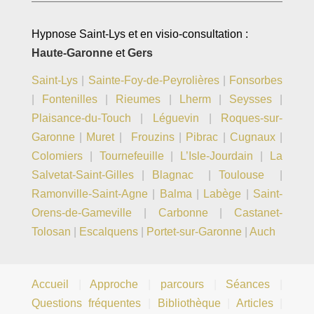
Hypnose Saint-Lys et en visio-consultation :
Haute-Garonne
et
Gers
Saint-Lys
|
Sainte-Foy-de-Peyrolières
|
Fonsorbes
|
Fontenilles
|
Rieumes
|
Lherm
|
Seysses
|
Plaisance-du-Touch
|
Léguevin
|
Roques-sur-
Garonne
|
Muret
|
Frouzins
|
Pibrac
|
Cugnaux
|
Colomiers
|
Tournefeuille
|
L’Isle-Jourdain
|
La
Salvetat-Saint-Gilles
|
Blagnac
|
Toulouse
|
Ramonville-Saint-Agne
|
Balma
|
Labège
|
Saint-
Orens-de-Gameville
|
Carbonne
|
Castanet-
Tolosan
|
Escalquens
|
Portet-sur-Garonne
|
Auch
Accueil
|
Approche
|
parcours
|
Séances
|
Questions fréquentes
|
Bibliothèque
|
Articles
|