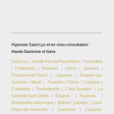
Hypnose Saint-Lys et en visio-consultation :
Haute-Garonne
et
Gers
Saint-Lys
|
Sainte-Foy-de-Peyrolières
|
Fonsorbes
|
Fontenilles
|
Rieumes
|
Lherm
|
Seysses
|
Plaisance-du-Touch
|
Léguevin
|
Roques-sur-
Garonne
|
Muret
|
Frouzins
|
Pibrac
|
Cugnaux
|
Colomiers
|
Tournefeuille
|
L’Isle-Jourdain
|
La
Salvetat-Saint-Gilles
|
Blagnac
|
Toulouse
|
Ramonville-Saint-Agne
|
Balma
|
Labège
|
Saint-
Orens-de-Gameville
|
Carbonne
|
Castanet-