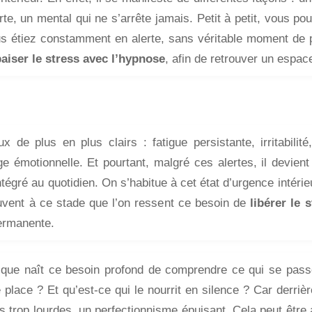
rte, un mental qui ne s’arrête jamais. Petit à petit, vous po
 étiez constamment en alerte, sans véritable moment de p
paiser le stress avec l’hypnose
, afin de retrouver un espace
 de plus en plus clairs : fatigue persistante, irritabilité
 émotionnelle. Et pourtant, malgré ces alertes, il devient di
intégré au quotidien. On s’habitue à cet état d’urgence intéri
uvent à ce stade que l’on ressent ce besoin de
libérer le 
permanente.
ue naît ce besoin profond de comprendre ce qui se passe v
 place ? Et qu’est-ce qui le nourrit en silence ? Car derri
s trop lourdes, un perfectionnisme épuisant. Cela peut être au