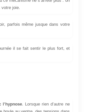
nd ce mécanisme ne s’arrête plus : on
 votre joie.
oir, parfois même jusque dans votre
ée il se fait sentir le plus fort, et
c l’hypnose
. Lorsque rien d’autre ne
une boule au ventre, des tensions dans