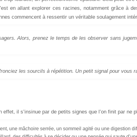
c’est en allant explorer ces racines, notamment grâce à
nnes commencent à ressentir un véritable soulagement intér
agers. Alors, prenez le temps de les observer sans juge
nciez les sourcils à répétition. Un petit signal pour vous ra
effet, il s’insinue par de petits signes que l’on finit par ne p
t, une mâchoire serrée, un sommeil agité ou une digestion diff
lard, des difficultés à se décider ou une pensée qui saute d’une