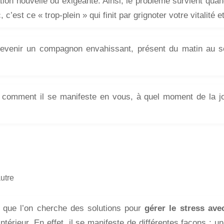
tion nouvelle ou exigeante. Ainsi, le problème survient qua
’est ce « trop-plein » qui finit par grignoter votre vitalité et
s devenir un compagnon envahissant, présent du matin au s
 comment il se manifeste en vous, à quel moment de la journ
autre
 que l’on cherche des solutions pour
gérer le stress ave
térieur. En effet, il se manifeste de différentes façons : 