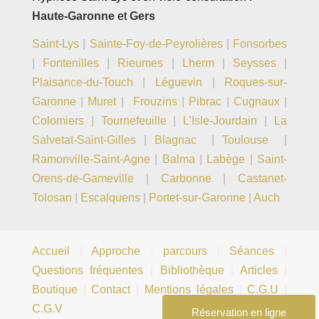
Haute-Garonne
et
Gers
Saint-Lys
|
Sainte-Foy-de-Peyrolières
|
Fonsorbes
|
Fontenilles
|
Rieumes
|
Lherm
|
Seysses
|
Plaisance-du-Touch
|
Léguevin
|
Roques-sur-
Garonne
|
Muret
|
Frouzins
|
Pibrac
|
Cugnaux
|
Colomiers
|
Tournefeuille
|
L’Isle-Jourdain
|
La
Salvetat-Saint-Gilles
|
Blagnac
|
Toulouse
|
Ramonville-Saint-Agne
|
Balma
|
Labège
|
Saint-
Orens-de-Gameville
|
Carbonne
|
Castanet-
Tolosan
|
Escalquens
|
Portet-sur-Garonne
|
Auch
Accueil
|
Approche
|
parcours
|
Séances
|
Questions fréquentes
|
Bibliothèque
|
Articles
|
Boutique
|
Contact
|
Mentions légales
|
C.G.U
|
C.G.V
Réservation en ligne