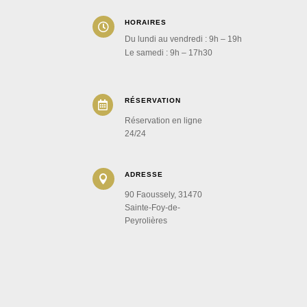
HORAIRES

Du lundi au vendredi : 9h – 19h
Le samedi : 9h – 17h30
RÉSERVATION

Réservation en ligne
24/24
ADRESSE

90 Faoussely, 31470
Sainte-Foy-de-
Peyrolières