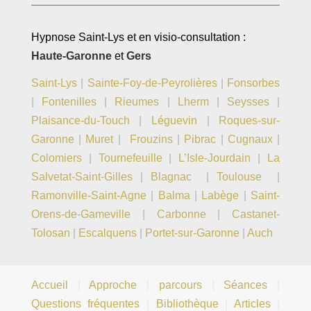
Hypnose Saint-Lys et en visio-consultation :
Haute-Garonne
et
Gers
Saint-Lys
|
Sainte-Foy-de-Peyrolières
|
Fonsorbes
|
Fontenilles
|
Rieumes
|
Lherm
|
Seysses
|
Plaisance-du-Touch
|
Léguevin
|
Roques-sur-
Garonne
|
Muret
|
Frouzins
|
Pibrac
|
Cugnaux
|
Colomiers
|
Tournefeuille
|
L’Isle-Jourdain
|
La
Salvetat-Saint-Gilles
|
Blagnac
|
Toulouse
|
Ramonville-Saint-Agne
|
Balma
|
Labège
|
Saint-
Orens-de-Gameville
|
Carbonne
|
Castanet-
Tolosan
|
Escalquens
|
Portet-sur-Garonne
|
Auch
Accueil
|
Approche
|
parcours
|
Séances
|
Questions fréquentes
|
Bibliothèque
|
Articles
|